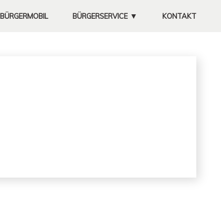
▼
BÜRGERMOBIL
BÜRGERSERVICE
KONTAKT
MÜLLABFUHR
KOMPOSTPLATZ
FEUERWEHRHAUS
UNTERNEHMEN
SATZUNGEN
SITZUNGSPROTOKOLLE
GALERIE
FREIWILLIGE
FEUERWEHR