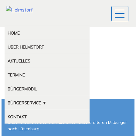
HOME
ÜBER
HELMSTORF
AKTUELLES
TERMINE
BÜRGERMOBIL
▼
BÜRGERSERVICE
BÜRGERMOBIL
MÜLLABFUHR
KONTAKT
Unser wöchentlicher Fahrdienst für unsere älteren Mitbürger
nach Lütjenburg.
KOMPOSTPLATZ