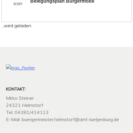
Belegungsplan Bürgermobil
und Buchung erfol­gt über die jew­eili­gen Gemein­den.
Bitte bedenken Sie, dass unser Elek­troau­to nur eine
max. Reich­weite (im Som­mer) von 150km hat.
...wird geladen
Wenn Sie Inter­esse an diesem Fahr­di­enst haben,
dann kön­nen Sie sich unter fol­gen­den Tele­fon­num­
mern anmelden:
Helm­storf: Dien­stags 16.00 — 19.00 Uhr bei Bir­
git­ta Ford unter 0 43 81 / 87 08
Högs­dorf: Dien­stags 16.00 — 19.00 Uhr bei Bir­
KONTAKT:
git­ta Ford unter 0 43 81 / 87 08
Mirko Steiner
24321 Helmstorf
Hohwacht: Fre­itags 8.00 — 12.00 Uhr im Gemein­
Tel: 04381/414113
de­büro unter 0 43 81 / 70 85 oder beim Kurbe­trieb
E-Mail: buergermeister.helmstorf@amt-luetjenburg.de
0 43 81 / 98 90