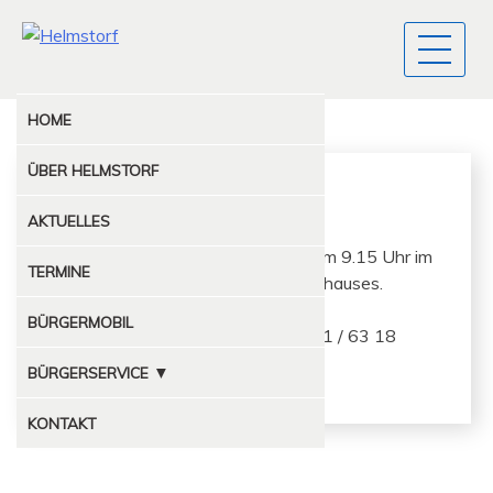
HOME
ÜBER
HELMSTORF
Yoga
AKTUELLES
Die Yogabegeis­terten tre­f­fen sich um 9.15 Uhr im
TERMINE
Gemein­schaft­sraum des Feuerwehrhauses.
BÜRGERMOBIL
Bei Inter­esse bitte unter Tel. 0 43 81 / 63 18
melden.
▼
BÜRGERSERVICE
MÜLLABFUHR
KONTAKT
KOMPOSTPLATZ