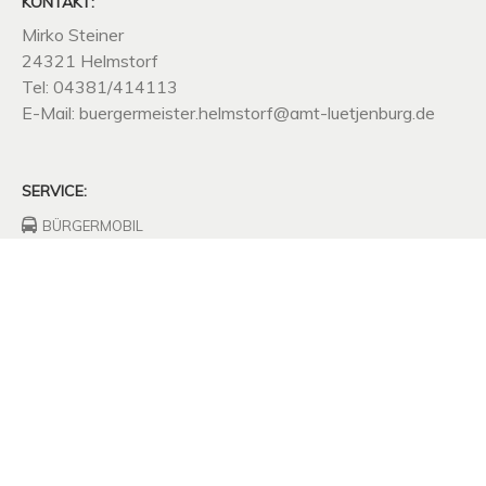
KONTAKT:
Mirko Steiner
24321 Helmstorf
Tel: 04381/414113
E-Mail: buergermeister.helmstorf@amt-luetjenburg.de
SERVICE:
BÜRGERMOBIL
FEUERWEHRHAUS
FREIWILLIGE
FEUERWEHR
UNTERNEHMEN
SITZUNGSPROTOKOLLE
SATZUNGEN
MÜLLABFUHR
KOMPOSTPLATZ