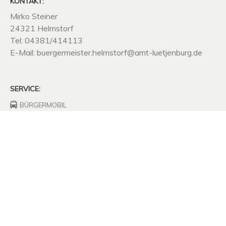
KONTAKT:
Mirko Steiner
24321 Helmstorf
Tel: 04381/414113
E-Mail: buergermeister.helmstorf@amt-luetjenburg.de
SERVICE:
BÜRGERMOBIL
FEUERWEHRHAUS
FREIWILLIGE
FEUERWEHR
UNTERNEHMEN
SITZUNGSPROTOKOLLE
SATZUNGEN
MÜLLABFUHR
KOMPOSTPLATZ