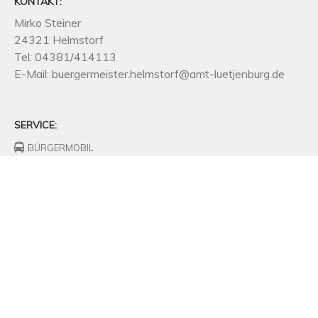
KONTAKT:
Mirko Steiner
24321 Helmstorf
Tel: 04381/414113
E-Mail: buergermeister.helmstorf@amt-luetjenburg.de
SERVICE:
BÜRGERMOBIL
FEUERWEHRHAUS
FREIWILLIGE
FEUERWEHR
UNTERNEHMEN
SITZUNGSPROTOKOLLE
SATZUNGEN
MÜLLABFUHR
KOMPOSTPLATZ