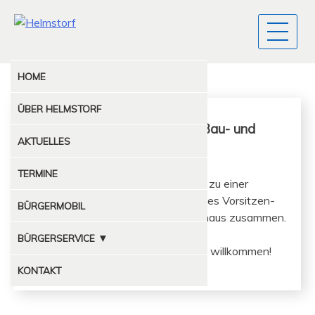
HOME
ÜBER
HELMSTORF
Öffentliche Sitzung des Bau- und
AKTUELLES
Wegeausschuss
TERMINE
Der Bau- und Wegeauss­chuss trifft zu ein­er
öffentlichen Sitzung unter Leitung des Vor­sitzen­
BÜRGERMOBIL
den Stephan Corves im Feuer­wehrhaus zusammen.
▼
BÜRGERSERVICE
Inter­essierte Mit­bürg­er sind her­zlich willkommen!
MÜLLABFUHR
KONTAKT
KOMPOSTPLATZ