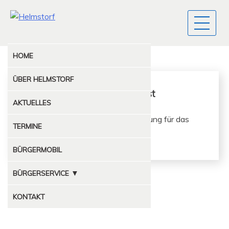
HOME
ÜBER
HELMSTORF
Planung Kinderfest
AKTUELLES
Die Helfer Tre­f­fen sich, um die Pla­nung für das
TERMINE
Kinder­fest 2019 voranzubringen.
BÜRGERMOBIL
▼
BÜRGERSERVICE
MÜLLABFUHR
KONTAKT
KOMPOSTPLATZ