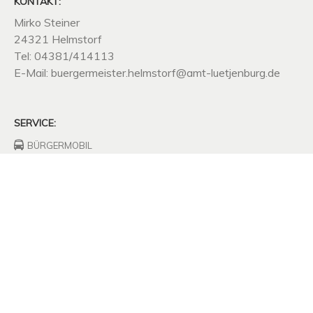
KONTAKT:
Mirko Steiner
24321 Helmstorf
Tel: 04381/414113
E-Mail: buergermeister.helmstorf@amt-luetjenburg.de
SERVICE:
BÜRGERMOBIL
FEUERWEHRHAUS
FREIWILLIGE
FEUERWEHR
UNTERNEHMEN
SITZUNGSPROTOKOLLE
SATZUNGEN
MÜLLABFUHR
KOMPOSTPLATZ