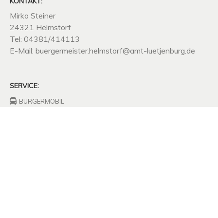
KONTAKT:
Mirko Steiner
24321 Helmstorf
Tel: 04381/414113
E-Mail: buergermeister.helmstorf@amt-luetjenburg.de
SERVICE:
BÜRGERMOBIL
FEUERWEHRHAUS
FREIWILLIGE
FEUERWEHR
UNTERNEHMEN
SITZUNGSPROTOKOLLE
SATZUNGEN
MÜLLABFUHR
KOMPOSTPLATZ