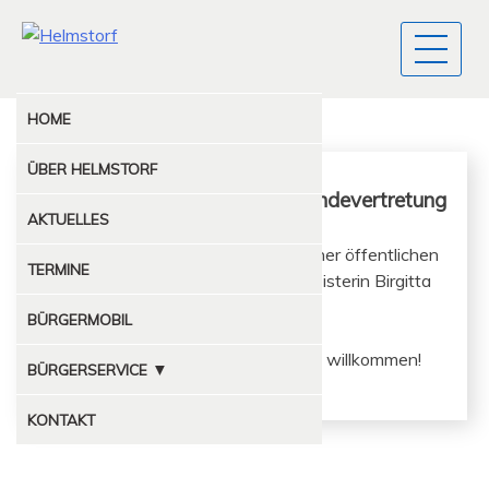
HOME
ÜBER
HELMSTORF
Öffentliche Sitzung der Gemeindevertretung
AKTUELLES
Die Gemein­de­v­ertre­tung trifft zu ein­er öffentlichen
TERMINE
Sitzung unter Leitung von Bürg­er­meis­terin Bir­git­ta
Ford im Feuer­wehrhaus zusammen.
BÜRGERMOBIL
Inter­essierte Mit­bürg­er sind her­zlich willkommen!
▼
BÜRGERSERVICE
MÜLLABFUHR
KONTAKT
KOMPOSTPLATZ