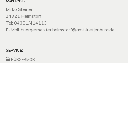
KONTAKT:
Mirko Steiner
24321 Helmstorf
Tel: 04381/414113
E-Mail: buergermeister.helmstorf@amt-luetjenburg.de
SERVICE:
BÜRGERMOBIL
FEUERWEHRHAUS
FREIWILLIGE
FEUERWEHR
UNTERNEHMEN
SITZUNGSPROTOKOLLE
SATZUNGEN
MÜLLABFUHR
KOMPOSTPLATZ