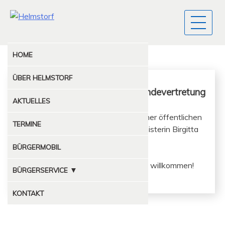
HOME
ÜBER
HELMSTORF
Öffentliche Sitzung der Gemeindevertretung
AKTUELLES
Die Gemein­de­v­ertre­tung trifft zu ein­er öffentlichen
TERMINE
Sitzung unter Leitung von Bürg­er­meis­terin Bir­git­ta
Ford im Feuer­wehrhaus zusammen.
BÜRGERMOBIL
Inter­essierte Mit­bürg­er sind her­zlich willkommen!
▼
BÜRGERSERVICE
MÜLLABFUHR
KONTAKT
KOMPOSTPLATZ