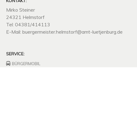
KONTAKT:
Mirko Steiner
24321 Helmstorf
Tel: 04381/414113
E-Mail: buergermeister.helmstorf@amt-luetjenburg.de
SERVICE:
BÜRGERMOBIL
FEUERWEHRHAUS
FREIWILLIGE
FEUERWEHR
UNTERNEHMEN
SITZUNGSPROTOKOLLE
SATZUNGEN
MÜLLABFUHR
KOMPOSTPLATZ