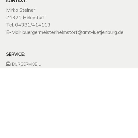
KONTAKT:
Mirko Steiner
24321 Helmstorf
Tel: 04381/414113
E-Mail: buergermeister.helmstorf@amt-luetjenburg.de
SERVICE:
BÜRGERMOBIL
FEUERWEHRHAUS
FREIWILLIGE
FEUERWEHR
UNTERNEHMEN
SITZUNGSPROTOKOLLE
SATZUNGEN
MÜLLABFUHR
KOMPOSTPLATZ