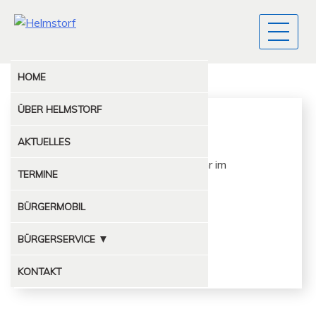
HOME
ÜBER
HELMSTORF
Sparclub
AKTUELLES
Der Spar­club trifft sich um 15.00 Uhr im
TERMINE
Feuerwehrhaus…
BÜRGERMOBIL
Elke Lamp
Tel. 04381/6410
▼
BÜRGERSERVICE
1. Vorsitzende
MÜLLABFUHR
KONTAKT
KOMPOSTPLATZ