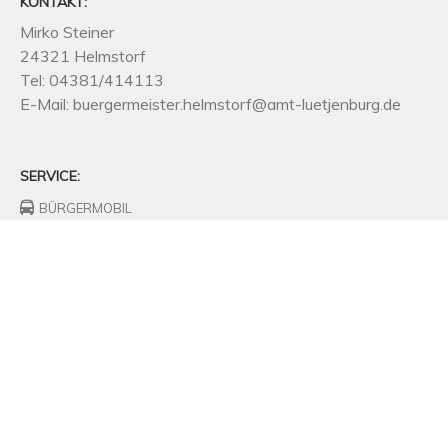
KONTAKT:
Mirko Steiner
24321 Helmstorf
Tel: 04381/414113
E-Mail: buergermeister.helmstorf@amt-luetjenburg.de
SERVICE:
BÜRGERMOBIL
FEUERWEHRHAUS
FREIWILLIGE
FEUERWEHR
UNTERNEHMEN
SITZUNGSPROTOKOLLE
SATZUNGEN
MÜLLABFUHR
KOMPOSTPLATZ