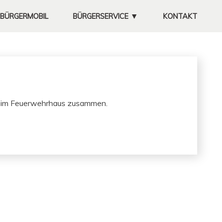
▼
BÜRGERMOBIL
BÜRGERSERVICE
KONTAKT
MÜLLABFUHR
KOMPOSTPLATZ
FEUERWEHRHAUS
­er im Feuer­wehrhaus zusammen.
UNTERNEHMEN
SATZUNGEN
SITZUNGSPROTOKOLLE
GALERIE
FREIWILLIGE
FEUERWEHR