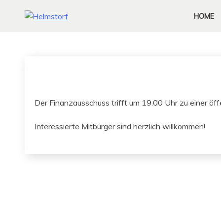
HOME
Der Finan­zauss­chuss trifft um 19.00 Uhr zu ein­er ö
Inter­essierte Mit­bürg­er sind her­zlich willkommen!