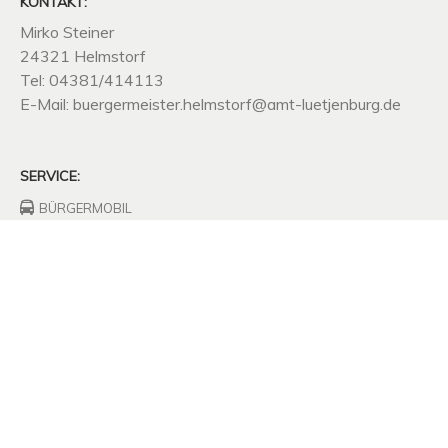
KONTAKT:
Mirko Steiner
24321 Helmstorf
Tel: 04381/414113
E-Mail: buergermeister.helmstorf@amt-luetjenburg.de
SERVICE:
BÜRGERMOBIL
FEUERWEHRHAUS
FREIWILLIGE
FEUERWEHR
UNTERNEHMEN
SITZUNGSPROTOKOLLE
SATZUNGEN
MÜLLABFUHR
KOMPOSTPLATZ