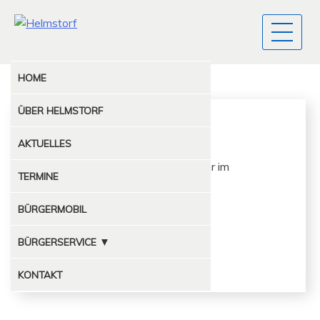
HOME
ÜBER
HELMSTORF
Sparclub
AKTUELLES
Der Spar­club trifft sich um 15.00 Uhr im
TERMINE
Feuerwehrhaus…
BÜRGERMOBIL
Elke Lamp
Tel. 04381/6410
▼
BÜRGERSERVICE
1. Vorsitzende
MÜLLABFUHR
KONTAKT
KOMPOSTPLATZ