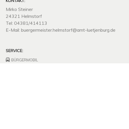
KONTAKT:
Mirko Steiner
24321 Helmstorf
Tel: 04381/414113
E-Mail: buergermeister.helmstorf@amt-luetjenburg.de
SERVICE:
BÜRGERMOBIL
FEUERWEHRHAUS
FREIWILLIGE
FEUERWEHR
UNTERNEHMEN
SITZUNGSPROTOKOLLE
SATZUNGEN
MÜLLABFUHR
KOMPOSTPLATZ