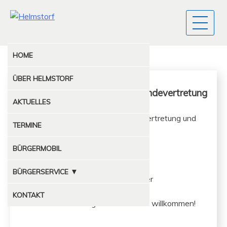
HOME
ÜBER
HELMSTORF
Öffentliche Sitzung der Gemeindevertretung
AKTUELLES
Öffentliche Sitzung der Gemein­de­v­ertre­tung und
TERMINE
Sprechstunde
BÜRGERMOBIL
ab 19.00 Uhr im Feuerwehrhaus
▼
BÜRGERSERVICE
Leitung : Bürg­er­meis­ter Mirko Steiner
MÜLLABFUHR
KONTAKT
Inter­essierte Mit­bürg­er sind her­zlich willkommen!
KOMPOSTPLATZ