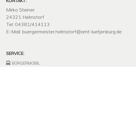
KONTAKT:
Mirko Steiner
24321 Helmstorf
Tel: 04381/414113
E-Mail: buergermeister.helmstorf@amt-luetjenburg.de
SERVICE:
BÜRGERMOBIL
FEUERWEHRHAUS
FREIWILLIGE
FEUERWEHR
UNTERNEHMEN
SITZUNGSPROTOKOLLE
SATZUNGEN
MÜLLABFUHR
KOMPOSTPLATZ