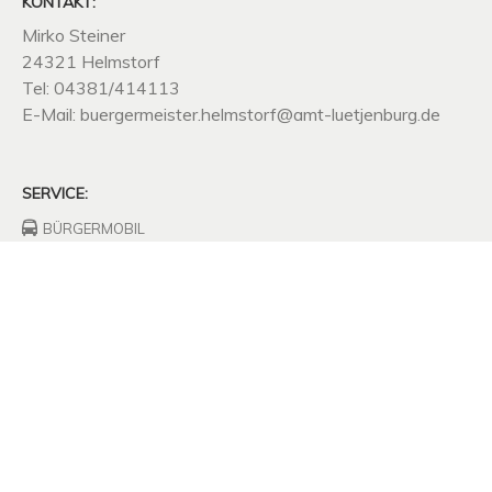
KONTAKT:
Mirko Steiner
24321 Helmstorf
Tel: 04381/414113
E-Mail: buergermeister.helmstorf@amt-luetjenburg.de
SERVICE:
BÜRGERMOBIL
FEUERWEHRHAUS
FREIWILLIGE
FEUERWEHR
UNTERNEHMEN
SITZUNGSPROTOKOLLE
SATZUNGEN
MÜLLABFUHR
KOMPOSTPLATZ