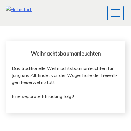
Weihnachtsbaumanleuchten
Das tra­di­tionelle Wei­h­nachts­bau­man­leucht­en für
Jung uns Alt find­et vor der Wagen­halle der frei­willi­
gen Feuer­wehr statt.
Eine sep­a­rate EIn­ladung folgt!