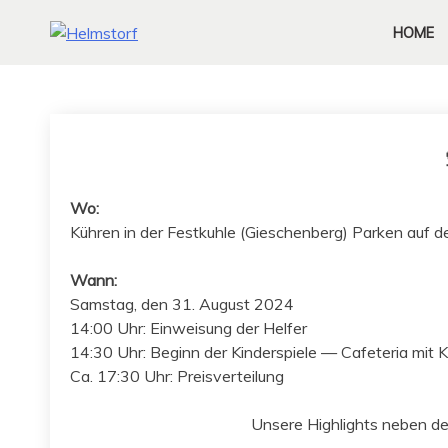
HOME
Wo:
Kühren in der Fes­tkuh­le (Gieschen­berg) Parken auf 
Wann:
Sam­stag, den 31. August 2024
14:00 Uhr: Ein­weisung der Helfer
14:30 Uhr: Beginn der Kinder­spiele — Cafe­te­ria mit 
Ca. 17:30 Uhr: Preisverteilung
Unsere High­lights neben den