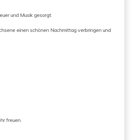
feuer und Musik gesorgt.
h­sene einen schö­nen Nach­mit­tag ver­brin­gen und
hr freuen.