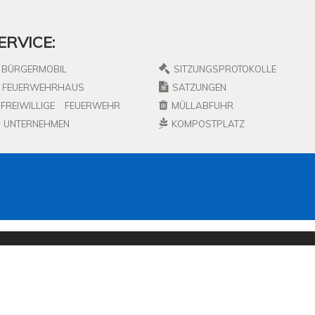
ERVICE:
BÜRGERMOBIL
SITZUNGSPROTOKOLLE
FEUERWEHRHAUS
SATZUNGEN
FREIWILLIGE
FEUERWEHR
MÜLLABFUHR
UNTERNEHMEN
KOMPOSTPLATZ
chen. Wenn Sie diese Website ohne Änderung der Cookie-