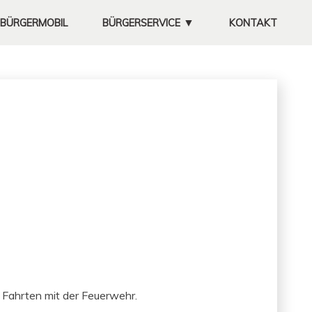
▼
BÜRGERMOBIL
BÜRGERSERVICE
KONTAKT
MÜLLABFUHR
KOMPOSTPLATZ

FEUERWEHRHAUS
UNTERNEHMEN
SATZUNGEN
SITZUNGSPROTOKOLLE
GALERIE
FREIWILLIGE
FEUERWEHR
d Fahrten mit der Feuer­wehr.