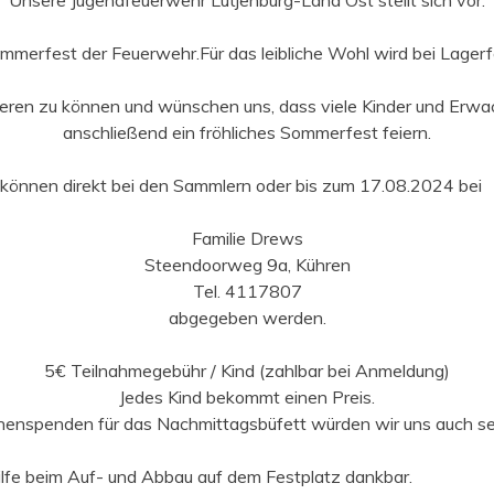
­mer­fest der Feuerwehr.Für das leib­liche Wohl wird bei Lager­
isieren zu kön­nen und wün­schen uns, dass viele Kinder und Erwac
anschließend ein fröh­lich­es Som­mer­fest feiern.
 kön­nen direkt bei den Samm­lern oder bis zum 17.08.2024 bei
Fam­i­lie Drews
Steen­door­weg 9a, Kühren
Tel. 4117807
abgegeben wer­den.
5€ Teil­nah­mege­bühr / Kind (zahlbar bei Anmel­dung)
Jedes Kind bekommt einen Preis.
en­spenden für das Nach­mit­tags­büfett wür­den wir uns auch se
il­fe beim Auf- und Abbau auf dem Fest­platz dankbar.