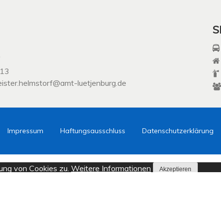
S
f
113
eister.helmstorf@amt-luetjenburg.de
Impressum
Haftungsausschluss
Datenschutzerklärung
ung von Cookies zu.
Weitere Informationen
Akzeptieren
s zulassen" eingestellt, um das beste Surferlebnis zu ermögli
en Sie sich damit einverstanden.