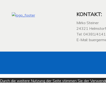
KONTAKT:
Mirko Steiner
24321 Helmstor
Tel: 04381/414
E-Mail: buergerm
Durch die weitere Nutzung der Seite stimmen Sie der Verwend
Die Cookie-Einstellungen auf dieser Website sind auf "Cookie
Einstellungen verwenden oder auf "Akzeptieren" klicken, erklär