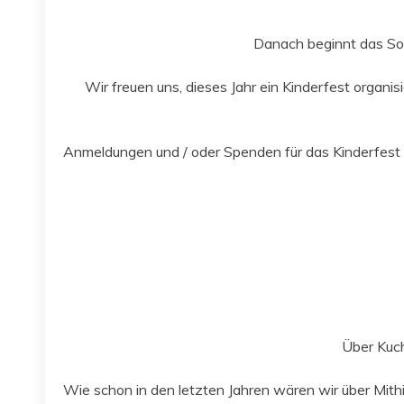
Danach begin­nt das Som
Wir freuen uns, dieses Jahr ein Kinder­fest organ­
Anmel­dun­gen und / oder Spenden für das Kinder­fest
Über Kuch
Wie schon in den let­zten Jahren wären wir über Mith­