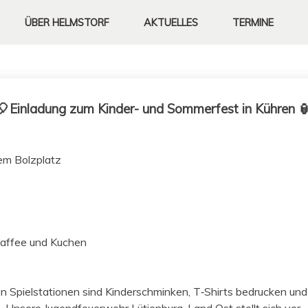
ÜBER
HELMSTORF
AKTUELLES
TERMINE
🎈Einladung zum Kinder- und Sommerfest in Kühren 
dem Bolzplatz
Kaf­fee und Kuchen
 Spiel­sta­tio­nen sind Kinder­schminken, T‑Shirts bedruck­en un
Unsere Jugend­feuer­wehr Lüt­jen­burg-Land Ost stellt sich vor.