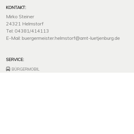
KONTAKT:
Mirko Steiner
24321 Helmstorf
Tel: 04381/414113
E-Mail: buergermeister.helmstorf@amt-luetjenburg.de
SERVICE:
BÜRGERMOBIL
FEUERWEHRHAUS
FREIWILLIGE
FEUERWEHR
UNTERNEHMEN
SITZUNGSPROTOKOLLE
SATZUNGEN
MÜLLABFUHR
KOMPOSTPLATZ