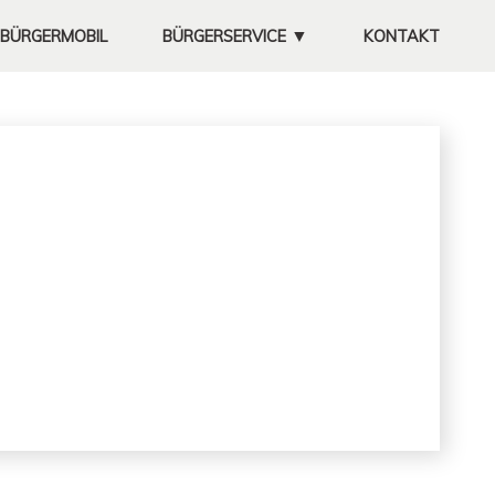
▼
BÜRGERMOBIL
BÜRGERSERVICE
KONTAKT
MÜLLABFUHR
KOMPOSTPLATZ
FEUERWEHRHAUS
UNTERNEHMEN
SATZUNGEN
SITZUNGSPROTOKOLLE
GALERIE
FREIWILLIGE
FEUERWEHR