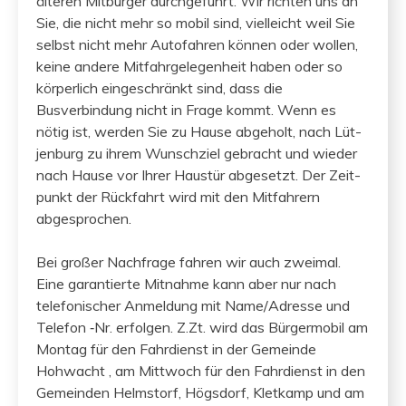
älteren Mit­bürg­er durchge­führt. Wir richt­en uns an
Sie, die nicht mehr so mobil sind, vielle­icht weil Sie
selb­st nicht mehr Aut­o­fahren kön­nen oder wollen,
keine andere Mit­fahrgele­gen­heit haben oder so
kör­per­lich eingeschränkt sind, dass die
Busverbindung nicht in Frage kommt. Wenn es
nötig ist, wer­den Sie zu Hause abge­holt, nach Lüt­
jen­burg zu ihrem Wun­schziel gebracht und wieder
nach Hause vor Ihrer Haustür abge­set­zt. Der Zeit­
punkt der Rück­fahrt wird mit den Mit­fahrern
abgesprochen.
Bei großer Nach­frage fahren wir auch zweimal.
Eine garantierte Mit­nahme kann aber nur nach
tele­fonis­ch­er Anmel­dung mit Name/Adresse und
Tele­fon ‑Nr. erfol­gen. Z.Zt. wird das Bürg­er­mo­bil am
Mon­tag für den Fahr­di­enst in der Gemeinde
Hohwacht , am Mittwoch für den Fahr­di­enst in den
Gemein­den Helm­storf, Högs­dorf, Kletkamp und am