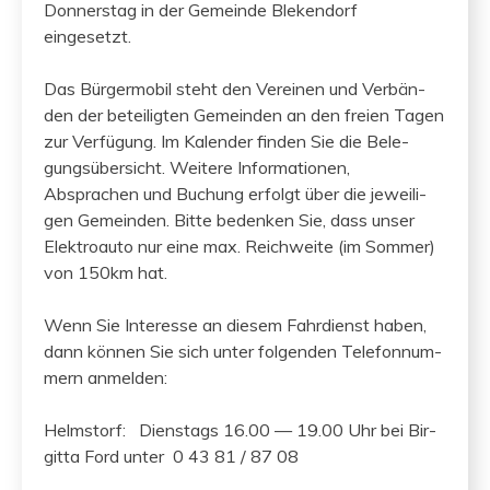
Don­ner­stag in der Gemeinde Blek­endorf
eingesetzt.
Das Bürg­er­mo­bil ste­ht den Vere­inen und Ver­bän­
den der beteiligten Gemein­den an den freien Tagen
zur Ver­fü­gung. Im Kalen­der find­en Sie die Bele­
gungsüber­sicht. Weit­ere Infor­ma­tio­nen,
Absprachen und Buchung erfol­gt über die jew­eili­
gen Gemein­den. Bitte bedenken Sie, dass unser
Elek­troau­to nur eine max. Reich­weite (im Som­mer)
von 150km hat.
Wenn Sie Inter­esse an diesem Fahr­di­enst haben,
dann kön­nen Sie sich unter fol­gen­den Tele­fon­num­
mern anmelden:
Helm­storf: Dien­stags 16.00 — 19.00 Uhr bei Bir­
git­ta Ford unter 0 43 81 / 87 08