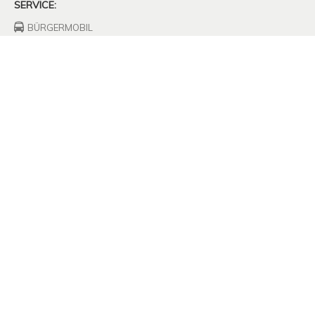
SERVICE:
BÜRGERMOBIL
FEUERWEHRHAUS
FREIWILLIGE
FEUERWEHR
UNTERNEHMEN
SITZUNGSPROTOKOLLE
SATZUNGEN
MÜLLABFUHR
KOMPOSTPLATZ
Impressum
Haftungsausschluss
Datenschutzerklärung
Durch die weitere Nutzung der Seite stimmen Sie der