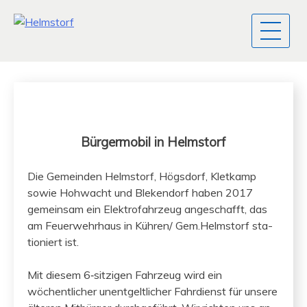
Bürgermobil in Helmstorf
Die Gemein­den Helm­storf, Högs­dorf, Kletkamp
sowie Hohwacht und Blek­endorf haben 2017
gemein­sam ein Elek­tro­fahrzeug angeschafft, das
am Feuer­wehrhaus in Kühren/ Gem.Helmstorf sta­
tion­iert ist.
Mit diesem 6‑sitzigen Fahrzeug wird ein
wöchentlich­er unent­geltlich­er Fahr­di­enst für unsere