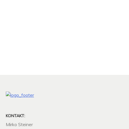
FEUERWEHRHAUS
UNTERNEHMEN
SATZUNGEN
SITZUNGSPROTOKOLLE
GALERIE
FREIWILLIGE
FEUERWEHR
KONTAKT:
Mirko Steiner