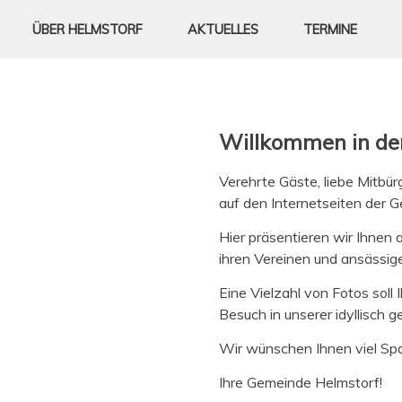
ÜBER
HELMSTORF
AKTUELLES
TERMINE
Gemeinde Helmst
Gemeinde Helmst
Gemeinde Helmst
01-07-2018
01-07-2018
03-07-2018
Willkommen in de
Die Gemeinde Helmstorf 
Sie ist geprägt von mäc
An vielen Stellen der G
storf!
storf!
storf!
Holsteinischen Schweiz
Schluchten, Buchenwälde
Kossautal, die angrenze
Verehrte Gäste, liebe Mit­bürg
Ackerflächen.
zur Ostsee
auf den Inter­net­seit­en der
WEITERLESEN
WEITERLESEN
WEITERLESEN
Hier präsen­tieren wir Ihnen
ihren Vere­inen und ansäs­si
Eine Vielzahl von Fotos soll 
Besuch in unser­er idyl­lisch 
Wir wün­schen Ihnen viel Sp
Ihre Gemeinde Helmstorf!