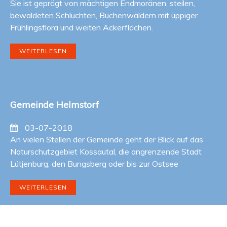
Sie ist geprägt von mächtigen Endmoränen, steilen,
FEUERWEHRHAUS
bewaldeten Schluchten, Buchenwäldern mit üppiger
Frühlingsflora und weiten Ackerflächen.
UNTERNEHMEN
WEITERLESEN
SATZUNGEN
SITZUNGSPROTOKOLLE
GALERIE
Gemeinde Helmstorf
FREIWILLIGE
FEUERWEHR
03-07-2018
An vielen Stellen der Gemeinde geht der Blick auf das
Naturschutzgebiet Kossautal, die angrenzende Stadt
Lütjenburg, den Bungsberg oder bis zur Ostsee
WEITERLESEN